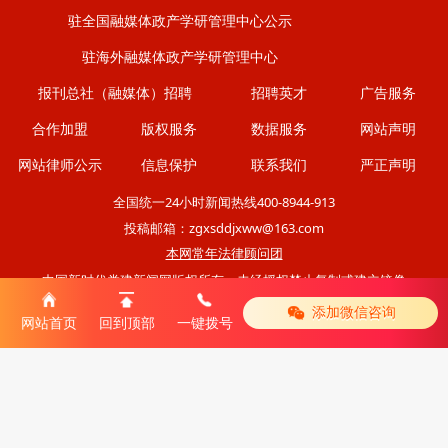
驻全国融媒体政产学研管理中心公示
驻海外融媒体政产学研管理中心
报刊总社（融媒体）招聘
招聘英才
广告服务
合作加盟
版权服务
数据服务
网站声明
网站律师公示
信息保护
联系我们
严正声明
全国统一24小时新闻热线400-8944-913
投稿邮箱：zgxsddjxww@163.com
本网常年法律顾问团
中国新时代党建新闻网版权所有，未经授权禁止复制或建立镜像
添加微信咨询
|
网站首页
回到顶部
一键拨号
移动版
电脑版